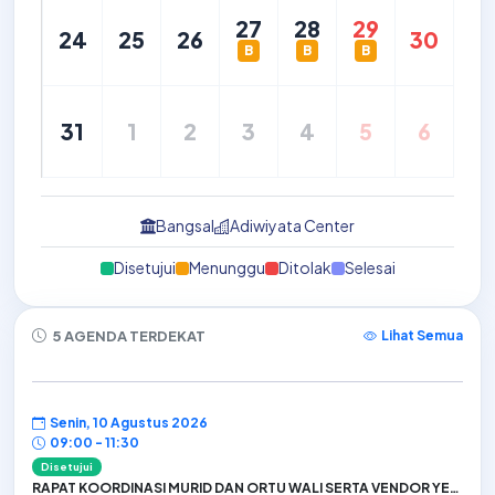
27
28
29
24
25
26
30
B
B
B
31
1
2
3
4
5
6
Bangsal
Adiwiyata Center
Disetujui
Menunggu
Ditolak
Selesai
5 AGENDA TERDEKAT
Lihat Semua
Senin, 10 Agustus 2026
09:00 - 11:30
Disetujui
RAPAT KOORDINASI MURID DAN ORTU WALI SERTA VENDOR YEARBOOK