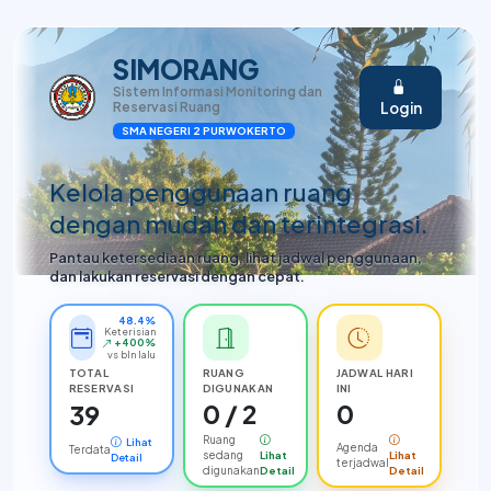
SIMORANG
Sistem Informasi Monitoring dan
Reservasi Ruang
Login
SMA NEGERI 2 PURWOKERTO
Kelola penggunaan ruang
dengan mudah dan terintegrasi.
Pantau ketersediaan ruang, lihat jadwal penggunaan,
dan lakukan reservasi dengan cepat.
48.4%
Keterisian
+400%
vs bln lalu
TOTAL
RUANG
JADWAL HARI
RESERVASI
DIGUNAKAN
INI
0 / 2
0
39
Ruang
Lihat
Agenda
Terdata
sedang
Lihat
Lihat
Detail
terjadwal
digunakan
Detail
Detail