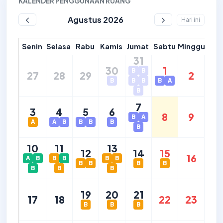
KALENDER PENGGUNAAN RUANG
Agustus 2026
Hari ini
Senin
Selasa
Rabu
Kamis
Jumat
Sabtu
Minggu
31
30
1
B
B
27
28
29
2
B
B
B
B
A
B
7
3
4
5
6
8
9
B
A
A
A
B
B
B
B
B
10
11
13
12
14
15
16
A
B
B
B
B
B
B
B
B
B
B
B
B
19
20
21
17
18
22
23
B
B
B