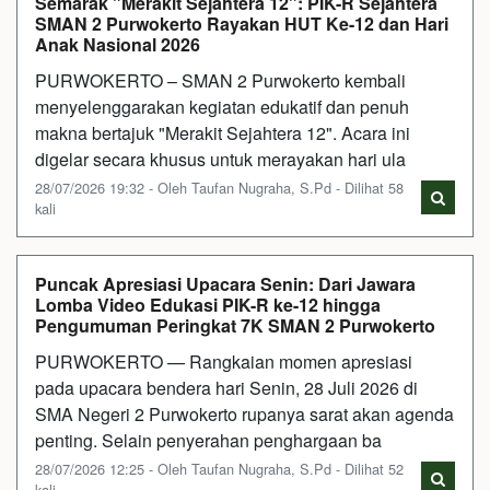
Semarak "Merakit Sejahtera 12": PIK-R Sejahtera
SMAN 2 Purwokerto Rayakan HUT Ke-12 dan Hari
Anak Nasional 2026
PURWOKERTO – SMAN 2 Purwokerto kembali
menyelenggarakan kegiatan edukatif dan penuh
makna bertajuk "Merakit Sejahtera 12". Acara ini
digelar secara khusus untuk merayakan hari ula
28/07/2026 19:32 - Oleh Taufan Nugraha, S.Pd - Dilihat 58
kali
Puncak Apresiasi Upacara Senin: Dari Jawara
Lomba Video Edukasi PIK-R ke-12 hingga
Pengumuman Peringkat 7K SMAN 2 Purwokerto
PURWOKERTO — Rangkaian momen apresiasi
pada upacara bendera hari Senin, 28 Juli 2026 di
SMA Negeri 2 Purwokerto rupanya sarat akan agenda
penting. Selain penyerahan penghargaan ba
28/07/2026 12:25 - Oleh Taufan Nugraha, S.Pd - Dilihat 52
kali