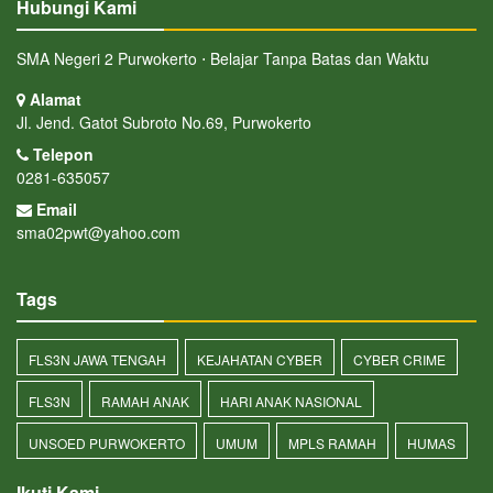
Hubungi Kami
SMA Negeri 2 Purwokerto ⋅ Belajar Tanpa Batas dan Waktu
Alamat
Jl. Jend. Gatot Subroto No.69, Purwokerto
Telepon
0281-635057
Email
sma02pwt@yahoo.com
Tags
FLS3N JAWA TENGAH
KEJAHATAN CYBER
CYBER CRIME
FLS3N
RAMAH ANAK
HARI ANAK NASIONAL
UNSOED PURWOKERTO
UMUM
MPLS RAMAH
HUMAS
Ikuti Kami