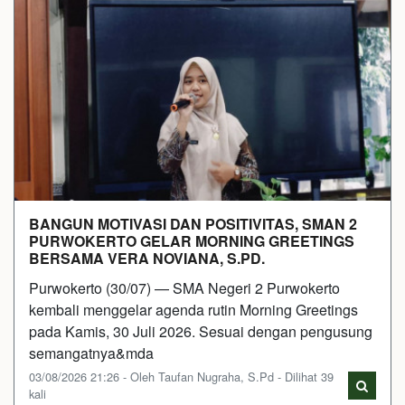
BANGUN MOTIVASI DAN POSITIVITAS, SMAN 2
PURWOKERTO GELAR MORNING GREETINGS
BERSAMA VERA NOVIANA, S.PD.
Purwokerto (30/07) — SMA Negeri 2 Purwokerto
kembali menggelar agenda rutin Morning Greetings
pada Kamis, 30 Juli 2026. Sesuai dengan pengusung
semangatnya&mda
03/08/2026 21:26 - Oleh Taufan Nugraha, S.Pd - Dilihat 39
kali