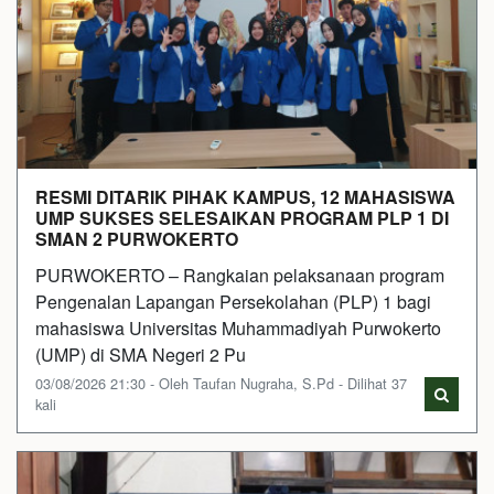
RESMI DITARIK PIHAK KAMPUS, 12 MAHASISWA
UMP SUKSES SELESAIKAN PROGRAM PLP 1 DI
SMAN 2 PURWOKERTO
PURWOKERTO – Rangkaian pelaksanaan program
Pengenalan Lapangan Persekolahan (PLP) 1 bagi
mahasiswa Universitas Muhammadiyah Purwokerto
(UMP) di SMA Negeri 2 Pu
03/08/2026 21:30 - Oleh Taufan Nugraha, S.Pd - Dilihat 37
kali