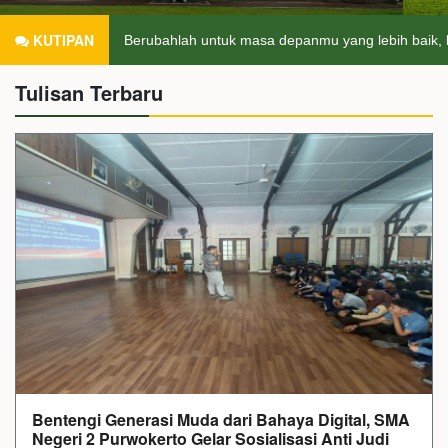
KUTIPAN
??.
i..
"RUBIKON"
"RUBIKON"
Berubahlah untuk masa depanmu yang lebih baik, 
Tulisan Terbaru
Bentengi Generasi Muda dari Bahaya Digital, SMA
Negeri 2 Purwokerto Gelar Sosialisasi Anti Judi