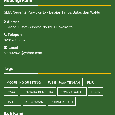
Hubungi Kami
SMA Negeri 2 Purwokerto ⋅ Belajar Tanpa Batas dan Waktu
Alamat
Jl. Jend. Gatot Subroto No.69, Purwokerto
Telepon
0281-635057
Email
sma02pwt@yahoo.com
Tags
MOORNING GREETING
FLS3N JAWA TENGAH
PMR
PCAA
UPACARA BENDERA
DONOR DARAH
FLS3N
UNICEF
KESISWAAN
PURWOKERTO
Ikuti Kami