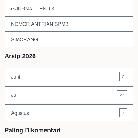
e-JURNAL TENDIK
NOMOR ANTRIAN SPMB
SIMORANG
Arsip 2026
Juni
2
Juli
27
Agustus
7
Paling Dikomentari