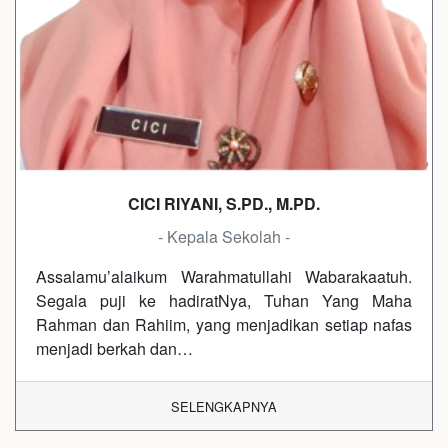
CICI RIYANI, S.PD., M.PD.
- Kepala Sekolah -
Assalamu’alaikum Warahmatullahi Wabarakaatuh.
Segala puji ke hadiratNya, Tuhan Yang Maha
Rahman dan Rahiim, yang menjadikan setiap nafas
menjadi berkah dan…
SELENGKAPNYA