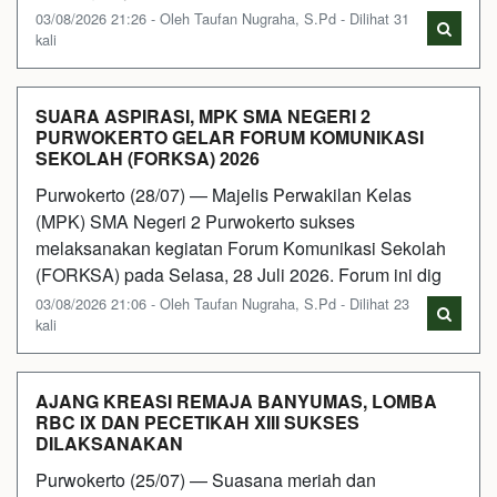
03/08/2026 21:26 - Oleh Taufan Nugraha, S.Pd - Dilihat 31
kali
SUARA ASPIRASI, MPK SMA NEGERI 2
PURWOKERTO GELAR FORUM KOMUNIKASI
SEKOLAH (FORKSA) 2026
Purwokerto (28/07) — Majelis Perwakilan Kelas
(MPK) SMA Negeri 2 Purwokerto sukses
melaksanakan kegiatan Forum Komunikasi Sekolah
(FORKSA) pada Selasa, 28 Juli 2026. Forum ini dig
03/08/2026 21:06 - Oleh Taufan Nugraha, S.Pd - Dilihat 23
kali
AJANG KREASI REMAJA BANYUMAS, LOMBA
RBC IX DAN PECETIKAH XIII SUKSES
DILAKSANAKAN
Purwokerto (25/07) — Suasana meriah dan