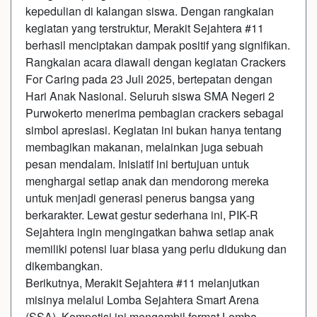
kepedulian di kalangan siswa. Dengan rangkaian
kegiatan yang terstruktur, Merakit Sejahtera #11
berhasil menciptakan dampak positif yang signifikan.
Rangkaian acara diawali dengan kegiatan Crackers
For Caring pada 23 Juli 2025, bertepatan dengan
Hari Anak Nasional. Seluruh siswa SMA Negeri 2
Purwokerto menerima pembagian crackers sebagai
simbol apresiasi. Kegiatan ini bukan hanya tentang
membagikan makanan, melainkan juga sebuah
pesan mendalam. Inisiatif ini bertujuan untuk
menghargai setiap anak dan mendorong mereka
untuk menjadi generasi penerus bangsa yang
berkarakter. Lewat gestur sederhana ini, PIK-R
Sejahtera ingin mengingatkan bahwa setiap anak
memiliki potensi luar biasa yang perlu didukung dan
dikembangkan.
Berikutnya, Merakit Sejahtera #11 melanjutkan
misinya melalui Lomba Sejahtera Smart Arena
(SSA). Kompetisi ini mengambil format Lomba