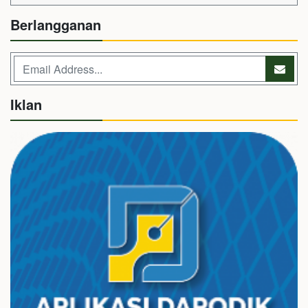
Berlangganan
Iklan