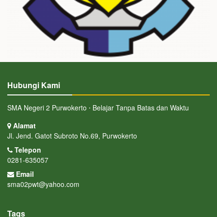
Hubungi Kami
SMA Negeri 2 Purwokerto ⋅ Belajar Tanpa Batas dan Waktu
Alamat
Jl. Jend. Gatot Subroto No.69, Purwokerto
Telepon
0281-635057
Email
sma02pwt@yahoo.com
Tags