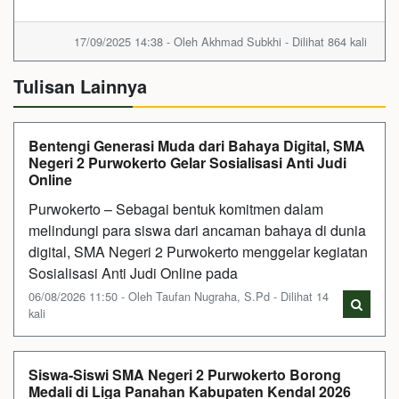
17/09/2025 14:38 - Oleh Akhmad Subkhi - Dilihat 864 kali
Tulisan Lainnya
Bentengi Generasi Muda dari Bahaya Digital, SMA
Negeri 2 Purwokerto Gelar Sosialisasi Anti Judi
Online
Purwokerto – Sebagai bentuk komitmen dalam
melindungi para siswa dari ancaman bahaya di dunia
digital, SMA Negeri 2 Purwokerto menggelar kegiatan
Sosialisasi Anti Judi Online pada
06/08/2026 11:50 - Oleh Taufan Nugraha, S.Pd - Dilihat 14
kali
Siswa-Siswi SMA Negeri 2 Purwokerto Borong
Medali di Liga Panahan Kabupaten Kendal 2026