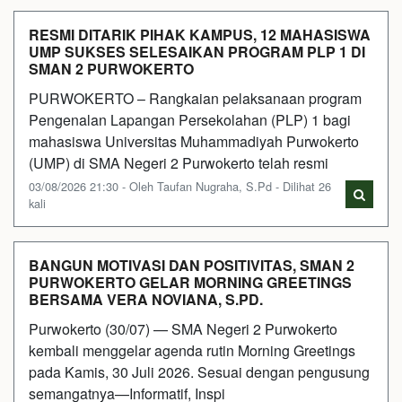
RESMI DITARIK PIHAK KAMPUS, 12 MAHASISWA
UMP SUKSES SELESAIKAN PROGRAM PLP 1 DI
SMAN 2 PURWOKERTO
PURWOKERTO – Rangkaian pelaksanaan program
Pengenalan Lapangan Persekolahan (PLP) 1 bagi
mahasiswa Universitas Muhammadiyah Purwokerto
(UMP) di SMA Negeri 2 Purwokerto telah resmi
03/08/2026 21:30 - Oleh Taufan Nugraha, S.Pd - Dilihat 26
kali
BANGUN MOTIVASI DAN POSITIVITAS, SMAN 2
PURWOKERTO GELAR MORNING GREETINGS
BERSAMA VERA NOVIANA, S.PD.
Purwokerto (30/07) — SMA Negeri 2 Purwokerto
kembali menggelar agenda rutin Morning Greetings
pada Kamis, 30 Juli 2026. Sesuai dengan pengusung
semangatnya—Informatif, Inspi