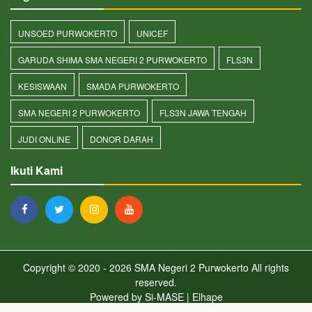
UNSOED PURWOKERTO
UNICEF
GARUDA SHIMA SMA NEGERI 2 PURWOKERTO
FLS3N
KESISWAAN
SMADA PURWOKERTO
SMA NEGERI 2 PURWOKERTO
FLS3N JAWA TENGAH
JUDI ONLINE
DONOR DARAH
Ikuti Kami
Copyright © 2020 - 2026
SMA Negeri 2 Purwokerto
All rights
reserved.
Powered by
Si-MASE | Elhape