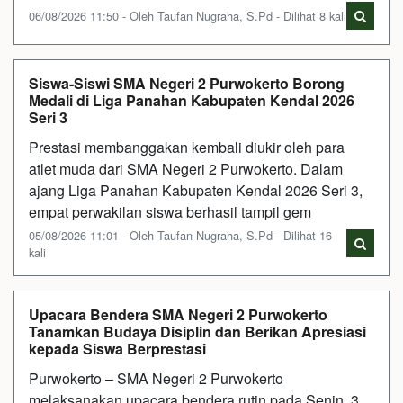
06/08/2026 11:50 - Oleh Taufan Nugraha, S.Pd - Dilihat 8 kali
Siswa-Siswi SMA Negeri 2 Purwokerto Borong
Medali di Liga Panahan Kabupaten Kendal 2026
Seri 3
Prestasi membanggakan kembali diukir oleh para
atlet muda dari SMA Negeri 2 Purwokerto. Dalam
ajang Liga Panahan Kabupaten Kendal 2026 Seri 3,
empat perwakilan siswa berhasil tampil gem
05/08/2026 11:01 - Oleh Taufan Nugraha, S.Pd - Dilihat 16
kali
Upacara Bendera SMA Negeri 2 Purwokerto
Tanamkan Budaya Disiplin dan Berikan Apresiasi
kepada Siswa Berprestasi
Purwokerto – SMA Negeri 2 Purwokerto
melaksanakan upacara bendera rutin pada Senin, 3